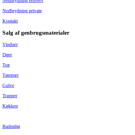
Nedbrydning erhverv
Nedbrydning private
Kontakt
Salg af genbrugsmaterialer
Vinduer
Døre
Træ
Tømmer
Gulve
Trapper
Køkken
Badmiljø