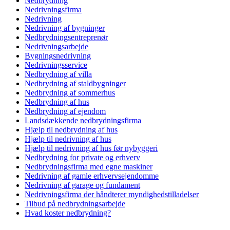
Nedbrydning
Nedrivningsfirma
Nedrivning
Nedrivning af bygninger
Nedbrydningsentreprenør
Nedrivningsarbejde
Bygningsnedrivning
Nedrivningsservice
Nedbrydning af villa
Nedbrydning af staldbygninger
Nedbrydning af sommerhus
Nedbrydning af hus
Nedbrydning af ejendom
Landsdækkende nedbrydningsfirma
Hjælp til nedbrydning af hus
Hjælp til nedrivning af hus
Hjælp til nedrivning af hus før nybyggeri
Nedbrydning for private og erhverv
Nedbrydningsfirma med egne maskiner
Nedrivning af gamle erhvervsejendomme
Nedrivning af garage og fundament
Nedrivningsfirma der håndterer myndighedstilladelser
Tilbud på nedbrydningsarbejde
Hvad koster nedbrydning?