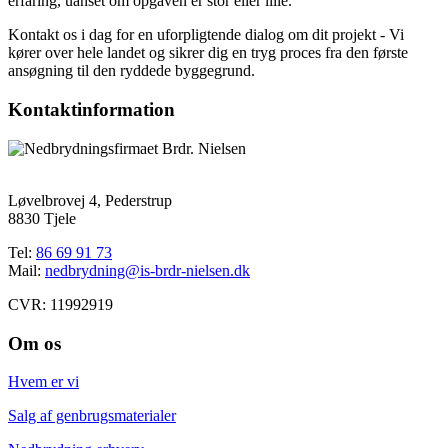
erfaring, uanset om opgaven er stor eller lille.
Kontakt os i dag for en uforpligtende dialog om dit projekt - Vi
kører over hele landet og sikrer dig en tryg proces fra den første
ansøgning til den ryddede byggegrund.
Kontaktinformation
Løvelbrovej 4, Pederstrup
8830 Tjele
Tel:
86 69 91 73
Mail:
nedbrydning@is-brdr-nielsen.dk
CVR: 11992919
Om os
Hvem er vi
Salg af genbrugsmaterialer