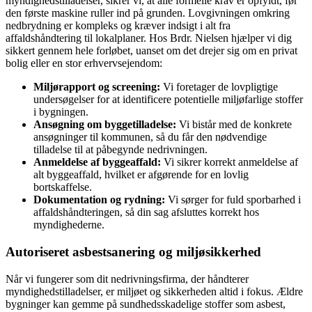
myndighedstilladelser, sikrer vi, at alle formelle krav er opfyldt, før
den første maskine ruller ind på grunden. Lovgivningen omkring
nedbrydning er kompleks og kræver indsigt i alt fra
affaldshåndtering til lokalplaner. Hos Brdr. Nielsen hjælper vi dig
sikkert gennem hele forløbet, uanset om det drejer sig om en privat
bolig eller en stor erhvervsejendom:
Miljørapport og screening:
Vi foretager de lovpligtige
undersøgelser for at identificere potentielle miljøfarlige stoffer
i bygningen.
Ansøgning om byggetilladelse
:
Vi bistår med de konkrete
ansøgninger til kommunen, så du får den nødvendige
tilladelse til at påbegynde nedrivningen.
Anmeldelse af byggeaffald
:
Vi sikrer korrekt anmeldelse af
alt byggeaffald, hvilket er afgørende for en lovlig
bortskaffelse.
Dokumentation og rydning
:
Vi sørger for fuld sporbarhed i
affaldshåndteringen, så din sag afsluttes korrekt hos
myndighederne.
Autoriseret asbestsanering og miljøsikkerhed
Når vi fungerer som dit nedrivningsfirma, der håndterer
myndighedstilladelser, er miljøet og sikkerheden altid i fokus. Ældre
bygninger kan gemme på sundhedsskadelige stoffer som asbest,