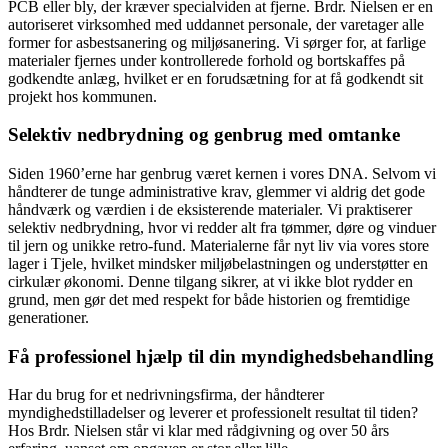
PCB eller bly, der kræver specialviden at fjerne. Brdr. Nielsen er en
autoriseret virksomhed med uddannet personale, der varetager alle
former for asbestsanering og miljøsanering. Vi sørger for, at farlige
materialer fjernes under kontrollerede forhold og bortskaffes på
godkendte anlæg, hvilket er en forudsætning for at få godkendt sit
projekt hos kommunen.
Selektiv nedbrydning og genbrug med omtanke
Siden 1960’erne har genbrug været kernen i vores DNA. Selvom vi
håndterer de tunge administrative krav, glemmer vi aldrig det gode
håndværk og værdien i de eksisterende materialer. Vi praktiserer
selektiv nedbrydning, hvor vi redder alt fra tømmer, døre og vinduer
til jern og unikke retro-fund. Materialerne får nyt liv via vores store
lager i Tjele, hvilket mindsker miljøbelastningen og understøtter en
cirkulær økonomi. Denne tilgang sikrer, at vi ikke blot rydder en
grund, men gør det med respekt for både historien og fremtidige
generationer.
Få professionel hjælp til din myndighedsbehandling
Har du brug for et nedrivningsfirma, der håndterer
myndighedstilladelser og leverer et professionelt resultat til tiden?
Hos Brdr. Nielsen står vi klar med rådgivning og over 50 års