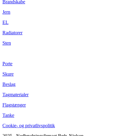
Brandskabe
Jern
EL
Radiatorer
Sten
Porte
Skure
Beslag
Tagmaterialer
Flagstænger
Tanke
Cookie- og privatlivspolitik
2025 - Nedbrydningsfirmaet Brdr. Nielsen