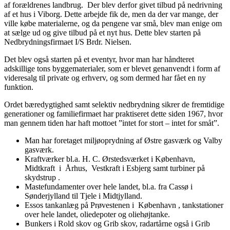
af forældrenes landbrug. Der blev derfor givet tilbud på nedrivning
af et hus i Viborg. Dette arbejde fik de, men da der var mange, der
ville købe materialerne, og da pengene var små, blev man enige om
at sælge ud og give tilbud på et nyt hus. Dette blev starten på
Nedbrydningsfirmaet I/S Brdr. Nielsen.
Det blev også starten på et eventyr, hvor man har håndteret
adskillige tons byggematerialer, som er blevet genanvendt i form af
videresalg til private og erhverv, og som dermed har fået en ny
funktion.
Ordet bæredygtighed samt selektiv nedbrydning sikrer de fremtidige
generationer og familiefirmaet har praktiseret dette siden 1967, hvor
man gennem tiden har haft mottoet ”intet for stort – intet for småt”.
Man har foretaget miljøoprydning af Østre gasværk og Valby
gasværk.
Kraftværker bl.a. H. C. Ørstedsværket i København,
Midtkraft i Århus, Vestkraft i Esbjerg samt turbiner på
skydstrup .
Mastefundamenter over hele landet, bl.a. fra Cassø i
Sønderjylland til Tjele i Midtjylland.
Essos tankanlæg på Prøvestenen i København , tankstationer
over hele landet, oliedepoter og oliehøjtanke.
Bunkers i Rold skov og Grib skov, radartårne også i Grib