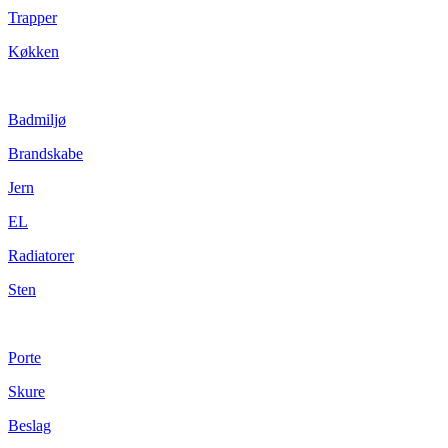
Trapper
Køkken
Badmiljø
Brandskabe
Jern
EL
Radiatorer
Sten
Porte
Skure
Beslag