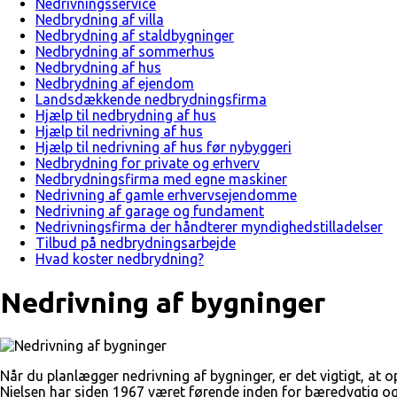
Nedrivningsservice
Nedbrydning af villa
Nedbrydning af staldbygninger
Nedbrydning af sommerhus
Nedbrydning af hus
Nedbrydning af ejendom
Landsdækkende nedbrydningsfirma
Hjælp til nedbrydning af hus
Hjælp til nedrivning af hus
Hjælp til nedrivning af hus før nybyggeri
Nedbrydning for private og erhverv
Nedbrydningsfirma med egne maskiner
Nedrivning af gamle erhvervsejendomme
Nedrivning af garage og fundament
Nedrivningsfirma der håndterer myndighedstilladelser
Tilbud på nedbrydningsarbejde
Hvad koster nedbrydning?
Nedrivning af bygninger
Når du planlægger nedrivning af bygninger, er det vigtigt, at
Nielsen har siden 1967 været førende inden for bæredygtig og s