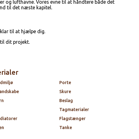
r og lufthavne. Vores evne til at håndtere både det
d til det næste kapitel.
ar til at hjælpe dig.
l dit projekt.
rialer
dmiljø
Porte
andskabe
Skure
rn
Beslag
Tagmaterialer
diatorer
Flagstænger
en
Tanke