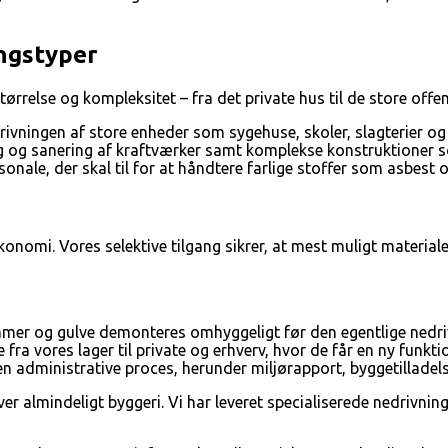
ingstyper
ørrelse og kompleksitet – fra det private hus til de store offent
drivningen af store enheder som sygehuse, skoler, slagterier og 
 og sanering af kraftværker samt komplekse konstruktioner s
nale, der skal til for at håndtere farlige stoffer som asbest og
økonomi. Vores selektive tilgang sikrer, at mest muligt mater
mmer og gulve demonteres omhyggeligt før den egentlige nedri
fra vores lager til private og erhverv, hvor de får en ny funkti
e den administrative proces, herunder miljørapport, byggetillade
 almindeligt byggeri. Vi har leveret specialiserede nedrivnings