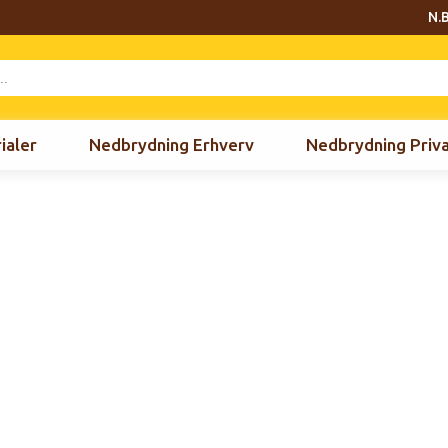
N.B
ialer
Nedbrydning Erhverv
Nedbrydning Priv