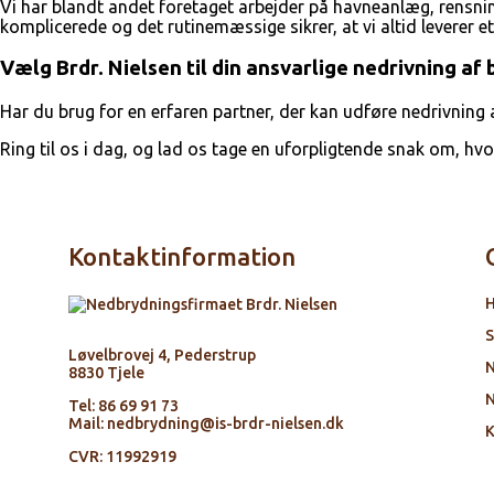
Vi har blandt andet foretaget arbejder på havneanlæg, rensnin
komplicerede og det rutinemæssige sikrer, at vi altid leverer e
Vælg Brdr. Nielsen til din ansvarlige nedrivning af
Har du brug for en erfaren partner, der kan udføre nedrivning a
Ring til os i dag, og lad os tage en uforpligtende snak om, hvo
Kontaktinformation
H
S
Løvelbrovej 4, Pederstrup
N
8830 Tjele
N
Tel:
86 69 91 73
Mail:
nedbrydning@is-brdr-nielsen.dk
K
CVR: 11992919