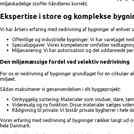
miljøskadelige stoffer håndteres korrekt.
Ekspertise i store og komplekse bygn
Vi har årtiers erfaring med nedrivning af bygninger af enhver st
Offentlige og industrielle bygninger: Vi har varetaget ne
Specialopgaver: Vores kompetencer omfatter nedtagning
Miljøsanering: Vi har autorisation og det uddannede perso
Den miljømæssige fordel ved selektiv nedrivining
For os er nedrivning af bygninger grundlaget for en cirkulær 
miljøet.
Sådan maksimerer vi genanvendelsen i dit byggeprojekt:
Omhyggelig sortering: Materialer som vinduer, døre, tø
Videresalg og ny funktion: Disse materialer sælges videre 
Rådgivning til private: Vi bistår private bygherrer i hel
Vores erfaring med nedrivning af bygninger rækker langt ud over
hele Danmark.