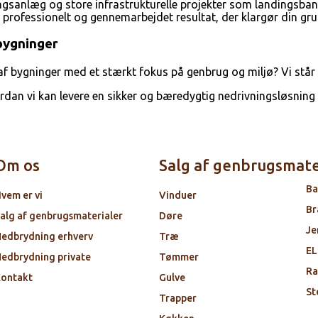
gsanlæg og store infrastrukturelle projekter som landingsbane
t professionelt og gennemarbejdet resultat, der klargør din grun
 bygninger
f bygninger med et stærkt fokus på genbrug og miljø? Vi står kl
rdan vi kan levere en sikker og bæredygtig nedrivningsløsning ti
Om os
Salg af genbrugsmate
Ba
vem er vi
Vinduer
Br
alg af genbrugsmaterialer
Døre
Je
edbrydning erhverv
Træ
EL
edbrydning private
Tømmer
Ra
ontakt
Gulve
St
Trapper