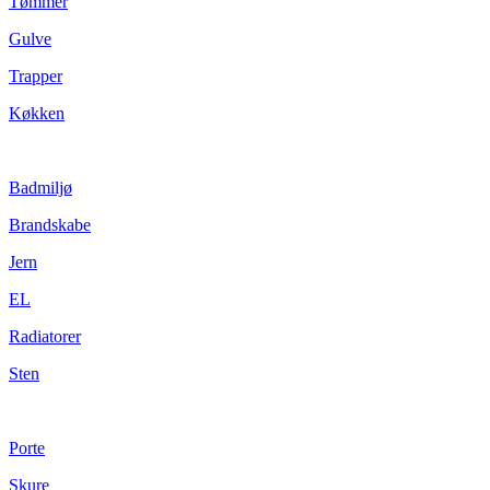
Tømmer
Gulve
Trapper
Køkken
Badmiljø
Brandskabe
Jern
EL
Radiatorer
Sten
Porte
Skure