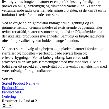
liv – og vores brugte radiatorer er en perfekt løsning for dig, der
ønsker en billig, bæredygtig og funktionel varmekilde. Vi redder
velfungerende radiatorer fra nedrivningsprojekter, så de kan få en ny
funktion i stedet for at ende som skrot.
Ved at vælge en brugt radiator bidrager du til genbrug og en
grønnere fremtid. Genanvendelse af eksisterende byggematerialer
reducerer affald, sparer ressourcer og mindsker CO₂-aftrykket, da
der ikke skal produceres nye enheder. Samtidig er brugte radiatorer
ofte af høj kvalitet og kan holde i mange år endnu.
Vi har et stort udvalg af støbejerns- og pladeradiatorer i forskellige
størrelser og modeller – perfekt til både private hjem og
erhvervsbygninger. Ved at købe genbrug, kan vores radiatorer
erhverves til en lav pris sammenlignet med nye modeller. Giv din
bolig eller dit projekt en bæredygtig og prisvenlig varmeløsning med
vores udvalg af brugte radiatorer.
Sort by
Sorted Product Name +/-
Product Name
Product SKU
Ordering
Resultater 1 - 2 ud af 2