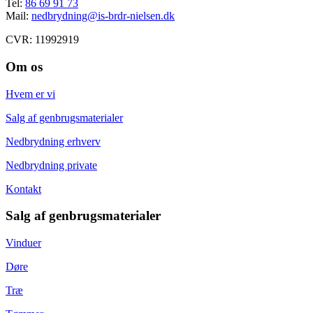
Tel:
86 69 91 73
Mail:
nedbrydning@is-brdr-nielsen.dk
CVR: 11992919
Om os
Hvem er vi
Salg af genbrugsmaterialer
Nedbrydning erhverv
Nedbrydning private
Kontakt
Salg af genbrugsmaterialer
Vinduer
Døre
Træ