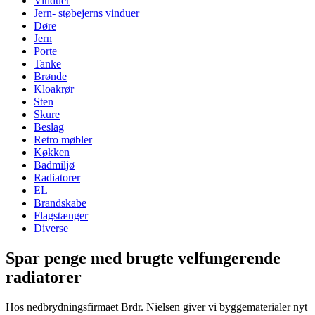
Vinduer
Jern- støbejerns vinduer
Døre
Jern
Porte
Tanke
Brønde
Kloakrør
Sten
Skure
Beslag
Retro møbler
Køkken
Badmiljø
Radiatorer
EL
Brandskabe
Flagstænger
Diverse
Spar penge med brugte velfungerende
radiatorer
Hos nedbrydningsfirmaet Brdr. Nielsen giver vi byggematerialer nyt