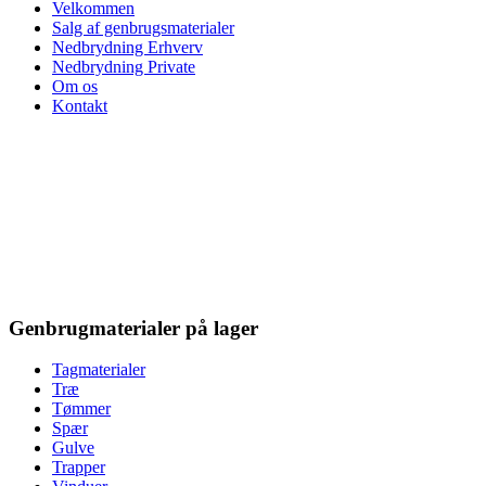
Velkommen
Salg af genbrugsmaterialer
Nedbrydning Erhverv
Nedbrydning Private
Om os
Kontakt
Genbrugmaterialer på lager
Tagmaterialer
Træ
Tømmer
Spær
Gulve
Trapper