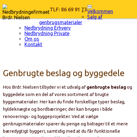
TLF: 86 69 91 73
Velkommen
Salg af
genbrugsmaterialer
Nedbrydning Erhverv
Nedbrydning Private
Om os
Kontakt
Genbrugte beslag og byggedele
Hos Brdr. Nielsen tilbyder vi et udvalg af
genbrugte beslag
og
byggedele som en del af vores sortiment af brugte
byggematerialer. Her kan du finde forskellige typer beslag,
hyldeknægte og bordbæringer, der kan bruges i både
renoverings- og byggeprojekter. Ved at vælge
genbrugsmaterialer sparer du penge og bidrager til et mere
bæredygtigt byggeri, samtidig med at du får funktionelle