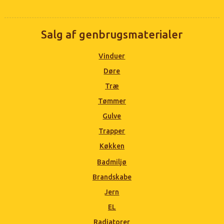
Salg af genbrugsmaterialer
Vinduer
Døre
Træ
Tømmer
Gulve
Trapper
Køkken
Badmiljø
Brandskabe
Jern
EL
Radiatorer