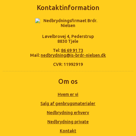
Kontaktinformation
Løvelbrovej 4, Pederstrup
8830 Tjele
Tel:
86 69 91 73
Mail:
nedbrydning@is-brdr-nielsen.dk
CVR: 11992919
Om os
Hvem er vi
Salg af genbrugsmaterialer
Nedbrydning erhverv
Nedbrydning private
Kontakt