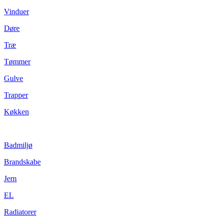
Vinduer
Døre
Træ
Tømmer
Gulve
Trapper
Køkken
Badmiljø
Brandskabe
Jern
EL
Radiatorer