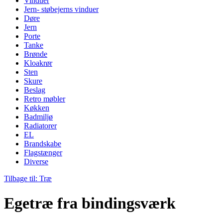
Vinduer
Jern- støbejerns vinduer
Døre
Jern
Porte
Tanke
Brønde
Kloakrør
Sten
Skure
Beslag
Retro møbler
Køkken
Badmiljø
Radiatorer
EL
Brandskabe
Flagstænger
Diverse
Tilbage til: Træ
Egetræ fra bindingsværk