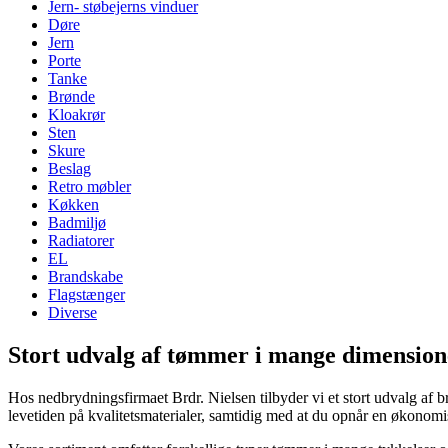
Jern- støbejerns vinduer
Døre
Jern
Porte
Tanke
Brønde
Kloakrør
Sten
Skure
Beslag
Retro møbler
Køkken
Badmiljø
Radiatorer
EL
Brandskabe
Flagstænger
Diverse
Stort udvalg af tømmer i mange dimension
Hos nedbrydningsfirmaet Brdr. Nielsen tilbyder vi et stort udvalg af
levetiden på kvalitetsmaterialer, samtidig med at du opnår en økonomi