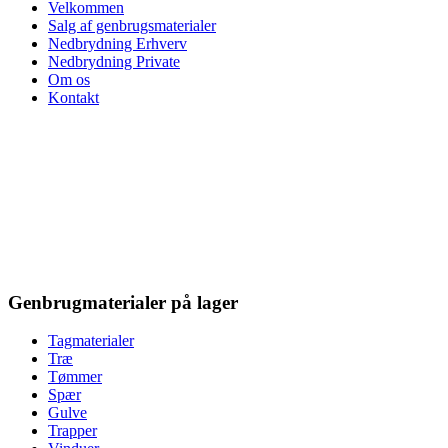
Velkommen
Salg af genbrugsmaterialer
Nedbrydning Erhverv
Nedbrydning Private
Om os
Kontakt
Genbrugmaterialer på lager
Tagmaterialer
Træ
Tømmer
Spær
Gulve
Trapper