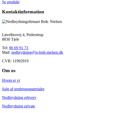
Se produkt
Kontaktinformation
Løvelbrovej 4, Pederstrup
8830 Tjele
Tel:
86 69 91 73
Mail:
nedbrydning@is-brdr-nielsen.dk
CVR: 11992919
Om os
Hvem er vi
Salg af genbrugsmaterialer
Nedbrydning erhverv
Nedbrydning private