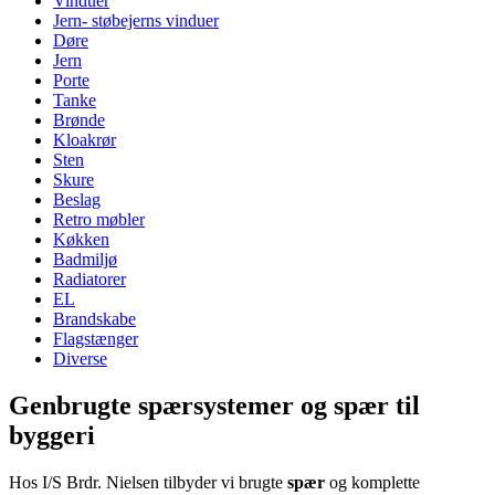
Vinduer
Jern- støbejerns vinduer
Døre
Jern
Porte
Tanke
Brønde
Kloakrør
Sten
Skure
Beslag
Retro møbler
Køkken
Badmiljø
Radiatorer
EL
Brandskabe
Flagstænger
Diverse
Genbrugte spærsystemer og spær til
byggeri
Hos I/S Brdr. Nielsen tilbyder vi brugte
spær
og komplette