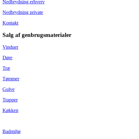
Nedbrydning erhverv
Nedbrydning private
Kontakt
Salg af genbrugsmaterialer
Vinduer
Døre
Træ
Tømmer
Gulve
Trapper
Køkken
Badmiljø