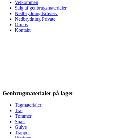
Velkommen
Salg af genbrugsmaterialer
Nedbrydning Erhverv
Nedbrydning Private
Om os
Kontakt
Genbrugmaterialer på lager
Tagmaterialer
Træ
Tømmer
Spær
Gulve
Trapper