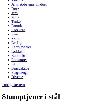
Vinduer
Jern- støbejerns vinduer
Døre
Jern
Porte
Tanke
Brønde
Kloakrør
Sten
Skure
Beslag
Retro møbler
Køkken
Badmiljø
Radiatorer
EL
Brandskabe
Flagstænger
Diverse
Tilbage til: Jern
Stumptjener i stål