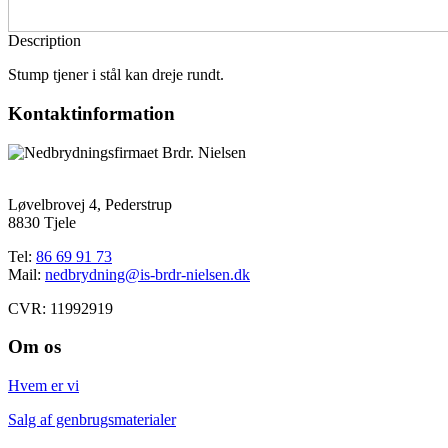
Description
Stump tjener i stål kan dreje rundt.
Kontaktinformation
Løvelbrovej 4, Pederstrup
8830 Tjele
Tel:
86 69 91 73
Mail:
nedbrydning@is-brdr-nielsen.dk
CVR: 11992919
Om os
Hvem er vi
Salg af genbrugsmaterialer