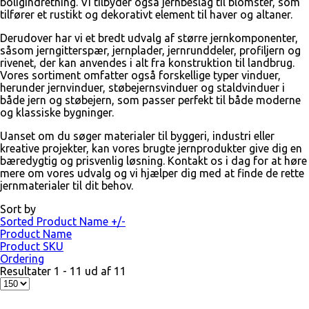
boligindretning. Vi tilbyder også jernbeslag til blomster, som
tilfører et rustikt og dekorativt element til haver og altaner.
Derudover har vi et bredt udvalg af større jernkomponenter,
såsom jerngitterspær, jernplader, jernrunddeler, profiljern og
rivenet, der kan anvendes i alt fra konstruktion til landbrug.
Vores sortiment omfatter også forskellige typer vinduer,
herunder jernvinduer, støbejernsvinduer og staldvinduer i
både jern og støbejern, som passer perfekt til både moderne
og klassiske bygninger.
Uanset om du søger materialer til byggeri, industri eller
kreative projekter, kan vores brugte jernprodukter give dig en
bæredygtig og prisvenlig løsning. Kontakt os i dag for at høre
mere om vores udvalg og vi hjælper dig med at finde de rette
jernmaterialer til dit behov.
Sort by
Sorted Product Name +/-
Product Name
Product SKU
Ordering
Resultater 1 - 11 ud af 11