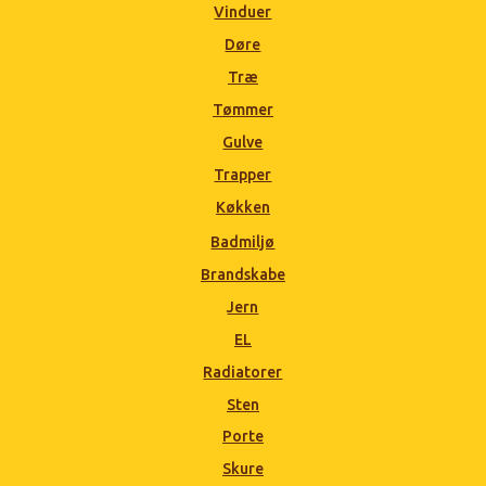
Vinduer
Døre
Træ
Tømmer
Gulve
Trapper
Køkken
Badmiljø
Brandskabe
Jern
EL
Radiatorer
Sten
Porte
Skure