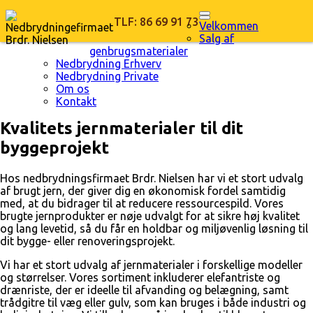
TLF: 86 69 91 73
Velkommen
Salg af
genbrugsmaterialer
Nedbrydning Erhverv
Nedbrydning Private
Om os
Kontakt
Kvalitets jernmaterialer til dit
byggeprojekt
Hos nedbrydningsfirmaet Brdr. Nielsen har vi et stort udvalg
af brugt jern, der giver dig en økonomisk fordel samtidig
med, at du bidrager til at reducere ressourcespild. Vores
brugte jernprodukter er nøje udvalgt for at sikre høj kvalitet
og lang levetid, så du får en holdbar og miljøvenlig løsning til
dit bygge- eller renoveringsprojekt.
Vi har et stort udvalg af jernmaterialer i forskellige modeller
og størrelser. Vores sortiment inkluderer elefantriste og
drænriste, der er ideelle til afvanding og belægning, samt
trådgitre til væg eller gulv, som kan bruges i både industri og