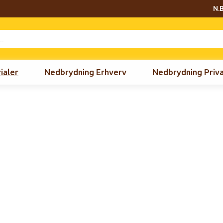
N.B
ialer
Nedbrydning Erhverv
Nedbrydning Priv