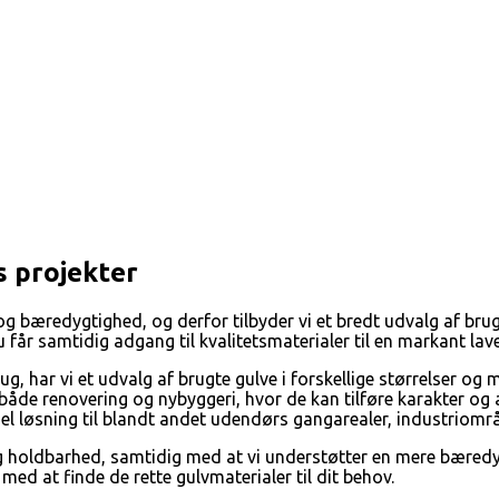
s projekter
g bæredygtighed, og derfor tilbyder vi et bredt udvalg af brug
år samtidig adgang til kvalitetsmaterialer til en markant laver
, har vi et udvalg af brugte gulve i forskellige størrelser og m
l både renovering og nybyggeri, hvor de kan tilføre karakter og
el løsning til blandt andet udendørs gangarealer, industriområ
et og holdbarhed, samtidig med at vi understøtter en mere bære
med at finde de rette gulvmaterialer til dit behov.