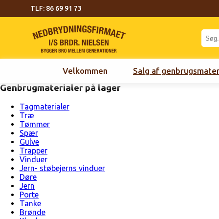
TLF: 86 69 91 73
Velkommen
Salg af genbrugsmater
Genbrugmaterialer på lager
Tagmaterialer
Træ
Tømmer
Spær
Gulve
Trapper
Vinduer
Jern- støbejerns vinduer
Døre
Jern
Porte
Tanke
Brønde