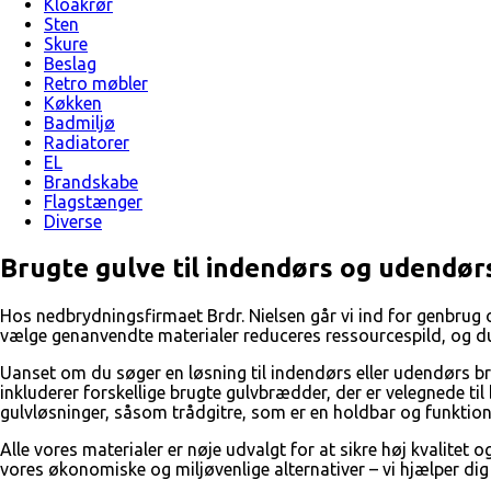
Kloakrør
Sten
Skure
Beslag
Retro møbler
Køkken
Badmiljø
Radiatorer
EL
Brandskabe
Flagstænger
Diverse
Brugte gulve til indendørs og udendør
Hos nedbrydningsfirmaet Brdr. Nielsen går vi ind for genbrug o
vælge genanvendte materialer reduceres ressourcespild, og du f
Uanset om du søger en løsning til indendørs eller udendørs brug
inkluderer forskellige brugte gulvbrædder, der er velegnede ti
gulvløsninger, såsom trådgitre, som er en holdbar og funktion
Alle vores materialer er nøje udvalgt for at sikre høj kvalit
vores økonomiske og miljøvenlige alternativer – vi hjælper dig 