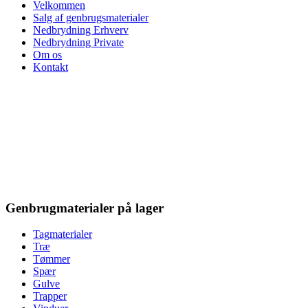
Velkommen
Salg af genbrugsmaterialer
Nedbrydning Erhverv
Nedbrydning Private
Om os
Kontakt
Genbrugmaterialer på lager
Tagmaterialer
Træ
Tømmer
Spær
Gulve
Trapper