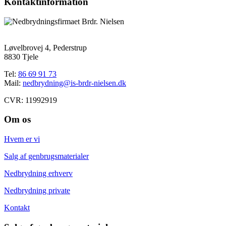
Kontaktinformation
Løvelbrovej 4, Pederstrup
8830 Tjele
Tel:
86 69 91 73
Mail:
nedbrydning@is-brdr-nielsen.dk
CVR: 11992919
Om os
Hvem er vi
Salg af genbrugsmaterialer
Nedbrydning erhverv
Nedbrydning private
Kontakt