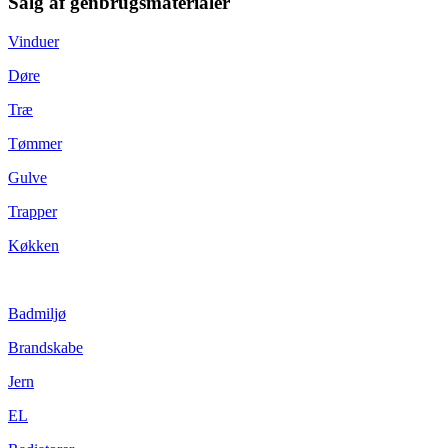
Salg af genbrugsmaterialer
Vinduer
Døre
Træ
Tømmer
Gulve
Trapper
Køkken
Badmiljø
Brandskabe
Jern
EL