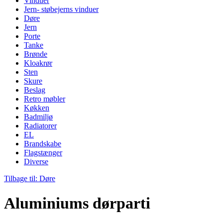
Vinduer
Jern- støbejerns vinduer
Døre
Jern
Porte
Tanke
Brønde
Kloakrør
Sten
Skure
Beslag
Retro møbler
Køkken
Badmiljø
Radiatorer
EL
Brandskabe
Flagstænger
Diverse
Tilbage til: Døre
Aluminiums dørparti