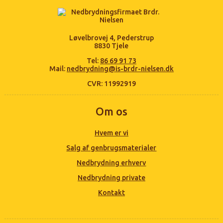
Løvelbrovej 4, Pederstrup
8830 Tjele
Tel:
86 69 91 73
Mail:
nedbrydning@is-brdr-nielsen.dk
CVR: 11992919
Om os
Hvem er vi
Salg af genbrugsmaterialer
Nedbrydning erhverv
Nedbrydning private
Kontakt