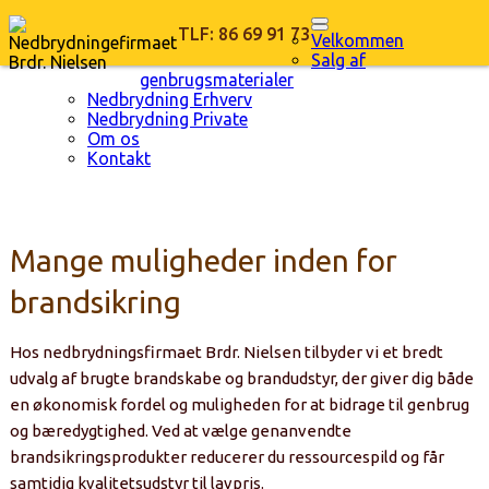
TLF: 86 69 91 73
Velkommen
Salg af
genbrugsmaterialer
Nedbrydning Erhverv
Nedbrydning Private
Om os
Kontakt
Mange muligheder inden for
brandsikring
Hos nedbrydningsfirmaet Brdr. Nielsen tilbyder vi et bredt
udvalg af brugte brandskabe og brandudstyr, der giver dig både
en økonomisk fordel og muligheden for at bidrage til genbrug
og bæredygtighed. Ved at vælge genanvendte
brandsikringsprodukter reducerer du ressourcespild og får
samtidig kvalitetsudstyr til lavpris.