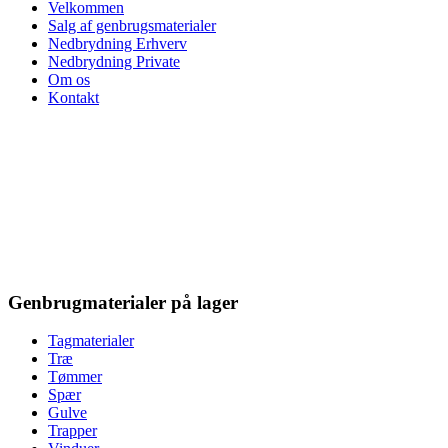
Velkommen
Salg af genbrugsmaterialer
Nedbrydning Erhverv
Nedbrydning Private
Om os
Kontakt
Genbrugmaterialer på lager
Tagmaterialer
Træ
Tømmer
Spær
Gulve
Trapper