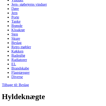
Vinduer
Jern- støbejerns vinduer
Døre
Jern
Porte
Tanke
Brønde
Kloakrør
Sten
Skure
Beslag
Retro møbler
Køkken
Badmiljø
Radiatorer
EL
Brandskabe
Flagstænger
Diverse
Tilbage til: Beslag
Hyldeknægte