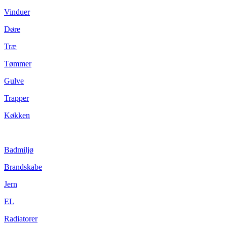
Vinduer
Døre
Træ
Tømmer
Gulve
Trapper
Køkken
Badmiljø
Brandskabe
Jern
EL
Radiatorer