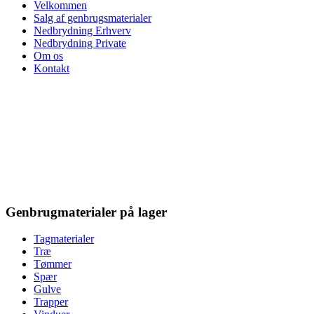
Velkommen
Salg af genbrugsmaterialer
Nedbrydning Erhverv
Nedbrydning Private
Om os
Kontakt
Genbrugmaterialer på lager
Tagmaterialer
Træ
Tømmer
Spær
Gulve
Trapper