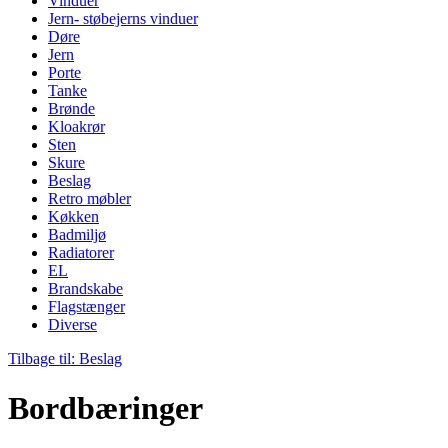
Vinduer
Jern- støbejerns vinduer
Døre
Jern
Porte
Tanke
Brønde
Kloakrør
Sten
Skure
Beslag
Retro møbler
Køkken
Badmiljø
Radiatorer
EL
Brandskabe
Flagstænger
Diverse
Tilbage til: Beslag
Bordbæringer