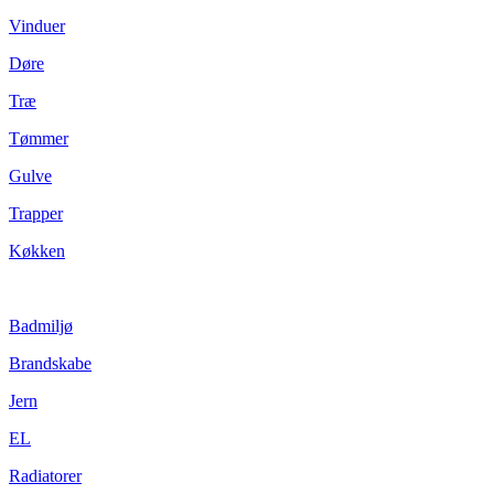
Vinduer
Døre
Træ
Tømmer
Gulve
Trapper
Køkken
Badmiljø
Brandskabe
Jern
EL
Radiatorer