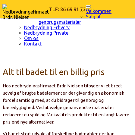
TLF: 86 69 91 73
Velkommen
Salg af
genbrugsmaterialer
Nedbrydning Erhverv
Nedbrydning Private
Om os
Kontakt
Alt til badet til en billig pris
Hos nedbrydningsfirmaet Brdr. Nielsen tilbyder vi et bredt
udvalg af brugte badelementer, der giver dig en økonomisk
fordel samtidig med, at du bidrager til genbrug og
bæredygtighed. Ved at vælge genanvendte materialer
reducerer du spild og får kvalitetsprodukter til en langt lavere
pris end nye alternativer.
Vi har et stort udvalg af forskellige badmøbler, der kan